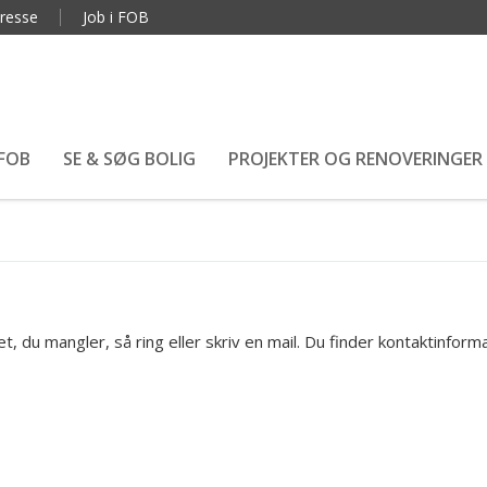
resse
Job i FOB
 FOB
SE & SØG BOLIG
PROJEKTER OG RENOVERINGER
t, du mangler, så ring eller skriv en mail. Du finder kontaktinform