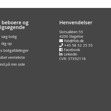
r beboere og
Henvendelser
ligsøgende
Slotsalléen 55
4200 Slagelse
 søg bolig
fob@fob.dk
v dig op
+45 58 52 25 55
Facebook
s boligafdelinger
Linkedin
sibel venteliste
CVR: 57392118
ind på min side