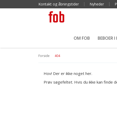
Kontakt og åbningstider
Nyheder
P
OM FOB
BEBOER I
Forside
404
Hov! Der er ikke noget her.
Prøv søgefeltet. Hvis du ikke kan finde de