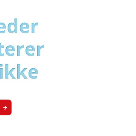
leder
terer
ikke